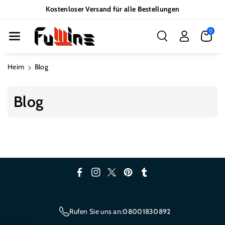
Direkt Zum I
Kostenloser Versand für alle Bestellungen
Nhalt
0
Heim
Blog
Blog
F
I
T
P
T
a
n
w
i
u
c
s
i
n
m
Rufen Sie uns an:
08001830892
e
t
t
t
b